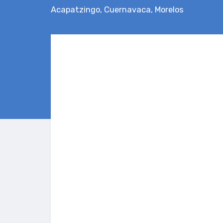
Acapatzingo
,
Cuernavaca
,
Morelos