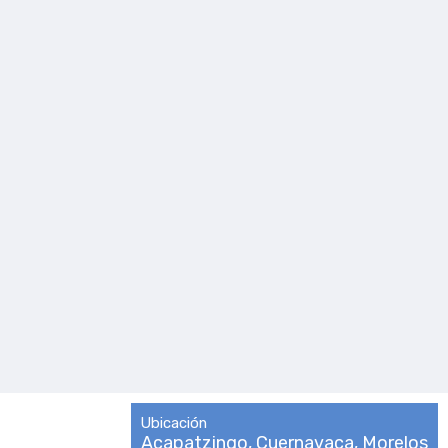
Ubicación
Acapatzingo, Cuernavaca, Morelos