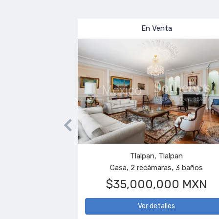
En Preventa
En Vent
Juárez, Cuauhtémoc
Bahías de Huatulco, San
artamento, 3 recámaras, 4 baños
Casa, 4 recámara
$78,500,000 MXN
$2,400,0
Ver detalles
Ver detal