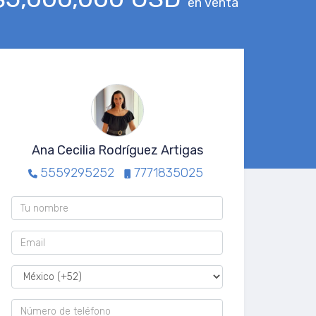
en venta
Ana Cecilia Rodríguez Artigas
5559295252
7771835025