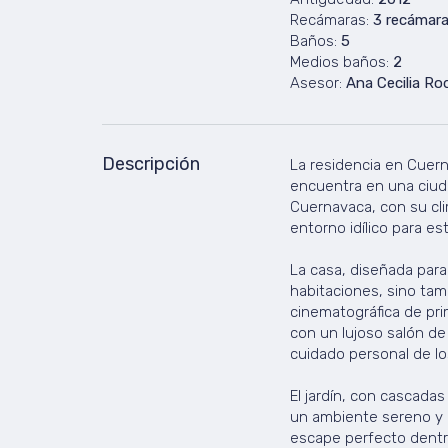
Recámaras:
3 recámar
Baños:
5
Medios baños:
2
Asesor:
Ana Cecilia Ro
Descripción
La residencia en Cuern
encuentra en una ciuda
Cuernavaca, con su cl
entorno idílico para es
La casa, diseñada para 
habitaciones, sino tam
cinematográfica de pr
con un lujoso salón de 
cuidado personal de lo
El jardín, con cascada
un ambiente sereno y r
escape perfecto dentr