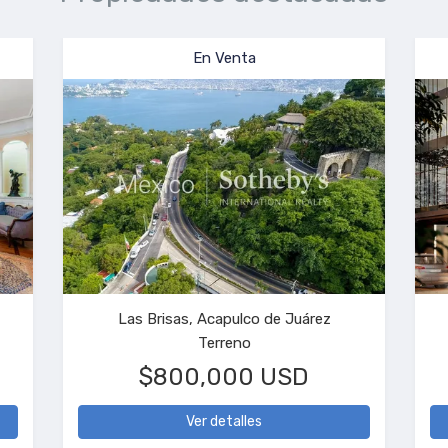
a
En Venta
ta María Huatulco
Polanco I Sección, Miguel Hidalgo
s, 4 baños
Departamento
00 USD
$7,300,000 USD
les
Ver detalles