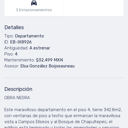
3 Estacionamientos
Detalles
Tipo:
Departamento
ID:
EB-IX8926
Antigüedad:
A estrenar
Piso:
4
Mantenimiento:
$32,499 MXN
Asesor:
Elsa González Boijseauneau
Descripción
OBRA NEGRA
Este maravilloso departamento en el piso 4, tiene 342.8m2,
con ventanas de piso a techo que enmarcan la maravillosa
vista a Campos Elíseos y al Bosque de Chapultepec, el
edificio está terminado y todas las amenidades y servicios