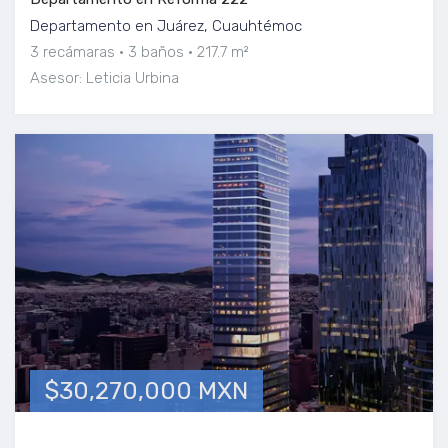
Departamento en Juárez, Cuauhtémoc
3 recámaras
3 baños
217.7 m²
Asesor: Leticia Urbina
$30,270,000 MXN